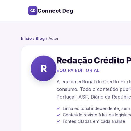
Connect Deg
CD
Início
/
Blog
/
Autor
Redação Crédito 
R
EQUIPA EDITORIAL
A equipa editorial do Crédito Por
consumo. Todo o conteúdo public
Portugal, ASF, Diário da República
Linha editorial independente, se
Conteúdo revisto à luz da legisla
Fontes citadas em cada análise