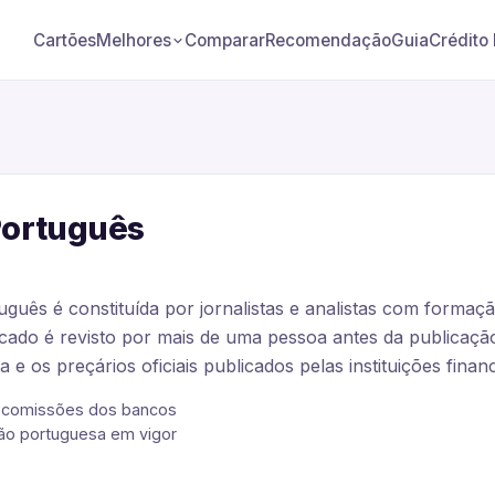
Cartões
Comparar
Recomendação
Guia
Crédito
Melhores
Português
tuguês é constituída por jornalistas e analistas com formaç
ado é revisto por mais de uma pessoa antes da publicação
 e os preçários oficiais publicados pelas instituições financ
m comissões dos bancos
ção portuguesa em vigor