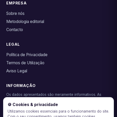
EMPRESA
Sobre nós
Metodologia editorial
Contacto
LEGAL
Política de Privacidade
Termos de Utilização
Aviso Legal
INFORMAÇÃO
Os dados apresentados são meramente informativos. As
condições reais devem ser confirmadas junto da entidade
🍪 Cookies & privacidade
emissora. As TAEG e taxas são indicativas e podem variar.
Utilizamos cookies essenciais para o funcionamento do site.
Com o seu consentimento, usamos também cookies