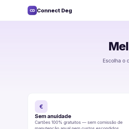
Connect Deg
CD
Mel
Escolha o q
€
Sem anuidade
Cartões 100% gratuitos — sem comissão de
manutenção anual nem custos escondidos.