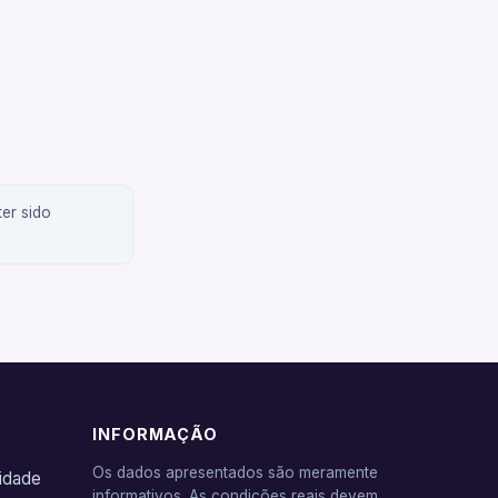
er sido
INFORMAÇÃO
Os dados apresentados são meramente
cidade
informativos. As condições reais devem