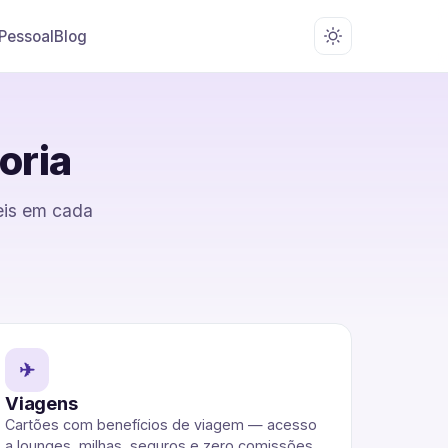
 Pessoal
Blog
oria
veis em cada
✈
Viagens
Cartões com benefícios de viagem — acesso
a lounges, milhas, seguros e zero comissões