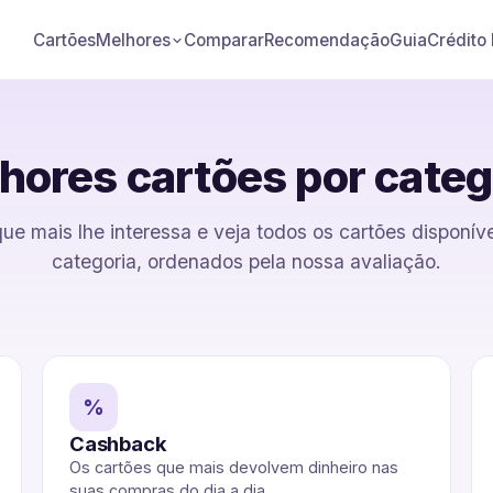
Cartões
Comparar
Recomendação
Guia
Crédito
Melhores
hores cartões por categ
ue mais lhe interessa e veja todos os cartões disponí
categoria, ordenados pela nossa avaliação.
%
Cashback
Os cartões que mais devolvem dinheiro nas
suas compras do dia a dia.