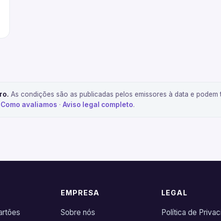
ro.
As condições são as publicadas pelos emissores à data e podem t
.
Como avaliamos
·
Aviso legal completo
.
R
EMPRESA
LEGAL
artões
Sobre nós
Política de Priva