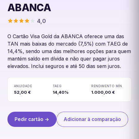
ABANCA
4,0
O Cartão Visa Gold da ABANCA oferece uma das
TAN mais baixas do mercado (7,5%) com TAEG de
14,4%, sendo uma das melhores opções para quem
Cartão Visa Gold ABANCA
mantém saldo em dívida e não quer pagar juros
elevados. Inclui seguros e até 50 dias sem juros.
ANUIDADE
TAEG
RENDIMENTO MÍN.
52,00 €
14,40%
1.000,00 €
Pedir cartão →
Adicionar à comparação