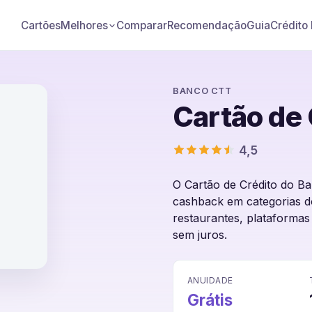
Cartões
Comparar
Recomendação
Guia
Crédito
Melhores
BANCO CTT
Cartão de
4,5
O Cartão de Crédito do 
cashback em categorias do
restaurantes, plataformas 
sem juros.
nco CTT
ANUIDADE
Grátis