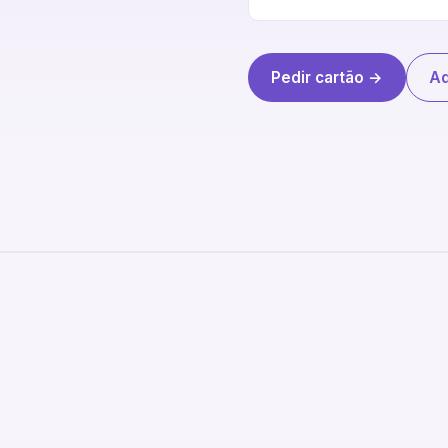
Pedir cartão →
Ad