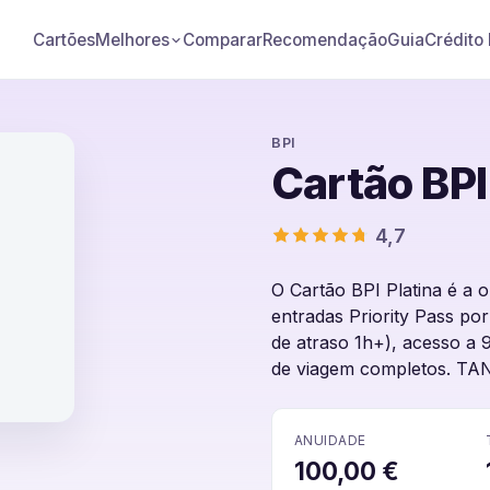
Cartões
Comparar
Recomendação
Guia
Crédito
Melhores
BPI
Cartão BPI
4,7
O Cartão BPI Platina é a 
entradas Priority Pass po
de atraso 1h+), acesso a 
de viagem completos. TAN
BPI
ANUIDADE
100,00 €