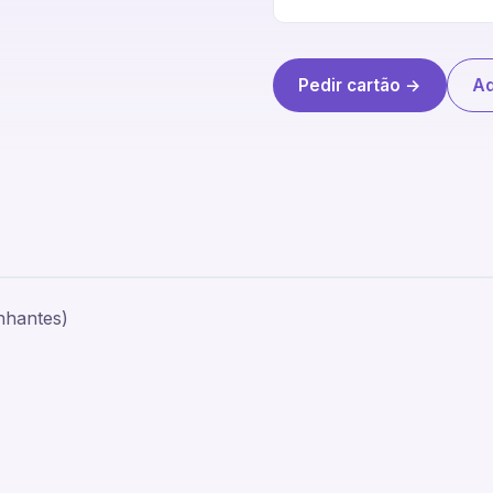
Pedir cartão →
Ad
nhantes)