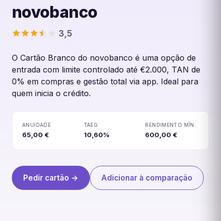
novobanco
3,5
O Cartão Branco do novobanco é uma opção de
entrada com limite controlado até €2.000, TAN de
0% em compras e gestão total via app. Ideal para
Cartão Branco novobanco
quem inicia o crédito.
ANUIDADE
TAEG
RENDIMENTO MÍN.
65,00 €
10,60%
600,00 €
Pedir cartão →
Adicionar à comparação